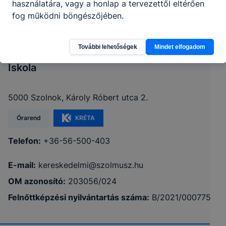
használatára, vagy a honlap a tervezettől eltérően
fog működni böngészőjében.
Szolnoki SZC Kereskedelmi és
További lehetőségek
Mindet elfogadom
Vendéglátóipari Technikum és Szakképző
Iskola
5000 Szolnok, Károly Róbert utca 2.
Órarend
KRÉTA
Telefon:
+36-56-500-403
E-mail:
kereskedelmi@szolmusz.hu
OM azonosító:
203056/024
Felnőttképzési nyilvántartás száma:
B/2021/000775