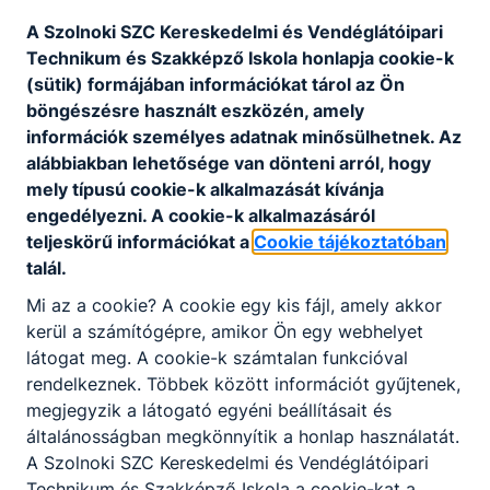
minőségirányítási rendszer külső értékelésére
A Szolnoki SZC Kereskedelmi és Vendéglátóipari
2026-ban került sor.
Technikum és Szakképző Iskola honlapja cookie-k
(sütik) formájában információkat tárol az Ön
böngészésre használt eszközén, amely
információk személyes adatnak minősülhetnek. Az
alábbiakban lehetősége van dönteni arról, hogy
IKK_Osszegzo_SZSZC_Kereskedelmi_honlapra.
mely típusú cookie-k alkalmazását kívánja
pdf
engedélyezni. A cookie-k alkalmazásáról
Letöltés
teljeskörű információkat a
Cookie tájékoztatóban
talál.
Mi az a cookie? A cookie egy kis fájl, amely akkor
kerül a számítógépre, amikor Ön egy webhelyet
látogat meg. A cookie-k számtalan funkcióval
rendelkeznek. Többek között információt gyűjtenek,
Partnereink
megjegyzik a látogató egyéni beállításait és
általánosságban megkönnyítik a honlap használatát.
A Szolnoki SZC Kereskedelmi és Vendéglátóipari
Technikum és Szakképző Iskola a cookie-kat a