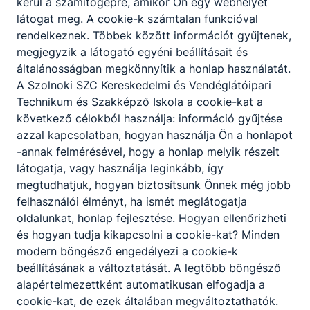
kerül a számítógépre, amikor Ön egy webhelyet
látogat meg. A cookie-k számtalan funkcióval
A technikum kizárólag szakmai vizsgára
rendelkeznek. Többek között információt gyűjtenek,
felkészítő képzéseire érettségi végzettséggel
megjegyzik a látogató egyéni beállításait és
lehet jelentkezni. A képzési idő főszabály
általánosságban megkönnyítik a honlap használatát.
szerint 2 év, de a fent leírtak szerint rövidebb
A Szolnoki SZC Kereskedelmi és Vendéglátóipari
is lehet. A képzés ágazati alapoktatásból és
Technikum és Szakképző Iskola a cookie-kat a
szakirányú oktatásból áll. Utóbbi a képzésben
következő célokból használja: információ gyűjtése
részt vevőt foglalkoztató vállalatnál is
azzal kapcsolatban, hogyan használja Ön a honlapot
történhet, munkaszerződése megfelelő
-annak felmérésével, hogy a honlap melyik részeit
módosításával. A szakmai vizsga sikeres
látogatja, vagy használja leginkább, így
teljesítésével államilag elismert
megtudhatjuk, hogyan biztosítsunk Önnek még jobb
szakképzettséget igazoló oklevelet szerezhet
felhasználói élményt, ha ismét meglátogatja
a tanuló, illetve a képzésben részt vevő.
oldalunkat, honlap fejlesztése. Hogyan ellenőrizheti
és hogyan tudja kikapcsolni a cookie-kat? Minden
modern böngésző engedélyezi a cookie-k
beállításának a változtatását. A legtöbb böngésző
Szakképző iskola:
alapértelmezettként automatikusan elfogadja a
cookie-kat, de ezek általában megváltoztathatók.
A szakképző iskola kizárólag szakmai