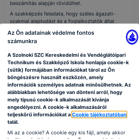
beszámítás alapján rövidülhet.
A szakképzés feladata, hogy széles ágazati-
szakmai alaptudást és a foglalkoztatók által
elvárt kompetenciákat adjon.
Az Ön adatainak védelme fontos
Miért jó felnőttként új szakmát tanulni?
számunkra
Az élethosszig tartó tanulás jegyében lehetőség
A Szolnoki SZC Kereskedelmi és Vendéglátóipari
van arra, hogy munka és család mellett is
Technikum és Szakképző Iskola honlapja cookie-k
átképezzék vagy továbbképezzék magukat az
(sütik) formájában információkat tárol az Ön
emberek. A szakképző intézménynek lehetősége
böngészésre használt eszközén, amely
van arra, hogy a képzésre jelentkezők előzetes
információk személyes adatnak minősülhetnek. Az
tudását felmérje, korábban szerzett
alábbiakban lehetősége van dönteni arról, hogy
munkatapasztalatait figyelembe vegye. Ez által
mely típusú cookie-k alkalmazását kívánja
lényegesen hatékonyabb, differenciáltabb lehet a
engedélyezni. A cookie-k alkalmazásáról
képzés, és a képzési idő is jelentősen lerövidülhet.
teljeskörű információkat a
Cookie tájékoztatóban
talál.
Mi az a cookie? A cookie egy kis fájl, amely akkor
Technikum: