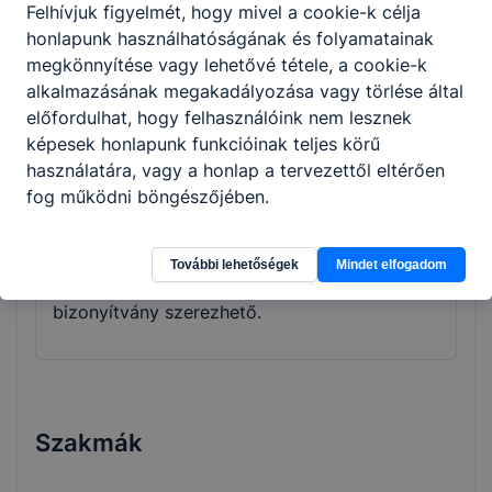
Felhívjuk figyelmét, hogy mivel a cookie-k célja
vizsgára felkészítő képzéseire azok
honlapunk használhatóságának és folyamatainak
jelentkezhetnek, akik legalább a középiskola
megkönnyítése vagy lehetővé tétele, a cookie-k
tizedik évfolyamát elvégezték. A képzési idő
alkalmazásának megakadályozása vagy törlése által
főszabály szerint 2 év, de a fent leírtak
előfordulhat, hogy felhasználóink nem lesznek
tükrében rövidebb is lehet. A képzés ágazati
képesek honlapunk funkcióinak teljes körű
alapoktatásból és szakirányú oktatásból áll.
használatára, vagy a honlap a tervezettől eltérően
Utóbbi a képzésben részt vevőt foglalkoztató
fog működni böngészőjében.
vállalatnál is történhet, munkaszerződése
megfelelő módosításával. A szakmai vizsga
sikeres teljesítésével államilag elismert
További lehetőségek
Mindet elfogadom
szakképzettséget igazoló szakmai
bizonyítvány szerezhető.
Szakmák