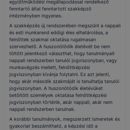
együttműködési megállapodással rendelkező
fenntartó által fenntartott szakképző
intézményben ingyenes.
A szakképzés új rendszerében megszűnt a nappali
és esti munkarend eddigi éles elhatárolása, a
felnőttek szakmai oktatása rugalmasan
szervezhető. A huszonötödik életévét be nem
töltött jelentkező választhat, hogy tanulmányait
nappali rendszerben tanulói jogviszonyban, vagy
munkavégzés mellett, felnőttképzési
jogviszonyban kívánja folytatni. Ez azt jelenti,
hogy akár második szakmáját is tanulhatja tanulói
jogviszonyban. A huszonötödik életévüket
betöltött személyek oktatása felnőttképzési
jogviszonyban történik, akár nappali, akár nem
nappali rendszerben tanulnak.
A korábbi tanulmányok, megszerzett ismeretek és
gyakorlat beszámítható, a képzési idő a